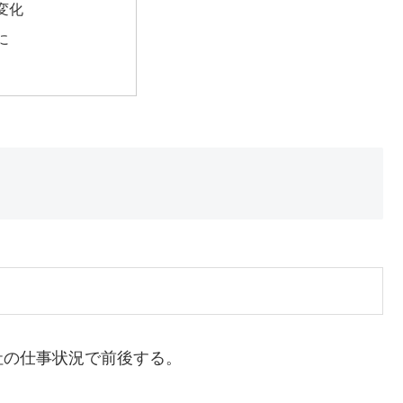
変化
に
社の仕事状況で前後する。