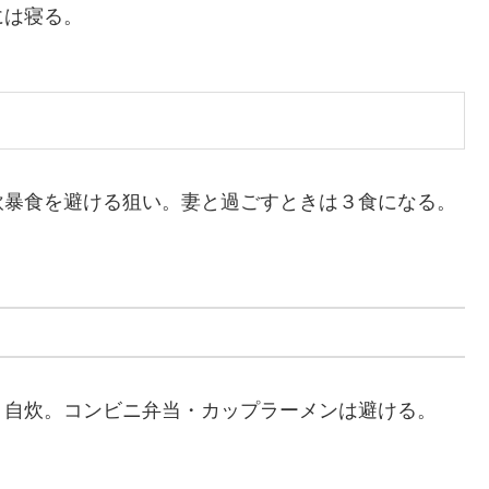
には寝る。
飲暴食を避ける狙い。妻と過ごすときは３食になる。
く自炊。コンビニ弁当・カップラーメンは避ける。