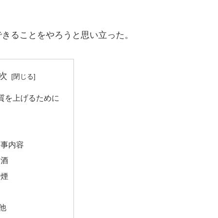
できることをやろうと思い立った。
次
質を上げるために
食事内容
飲酒
喫煙
他